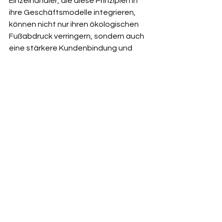
Einzelhändler, die diese Prinzipien in 
ihre Geschäftsmodelle integrieren, 
können nicht nur ihren ökologischen 
Fußabdruck verringern, sondern auch 
eine stärkere Kundenbindung und 
Markentreue aufbauen. In einer Welt, 
in der Kunden aktiv nach Marken 
suchen, die ihre Werte widerspiegeln, 
ist die Implementierung von 
Nachhaltigkeit und Innovation am 
POS ein entscheidender Schritt in 
Richtung Zukunft.